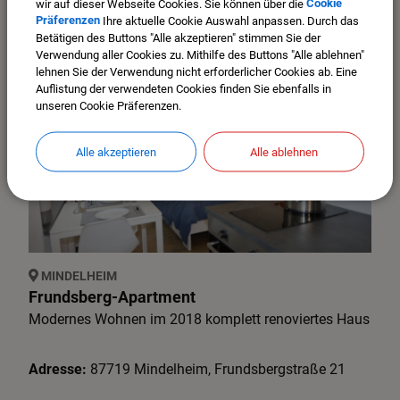
wir auf dieser Webseite Cookies. Sie können über die
Cookie
Adresse:
87719
Mindelheim
,
Bahnhofstraße
32
Präferenzen
Ihre aktuelle Cookie Auswahl anpassen. Durch das
Betätigen des Buttons "Alle akzeptieren" stimmen Sie der
Verwendung aller Cookies zu. Mithilfe des Buttons "Alle ablehnen"
lehnen Sie der Verwendung nicht erforderlicher Cookies ab. Eine
Auflistung der verwendeten Cookies finden Sie ebenfalls in
unseren Cookie Präferenzen.
Alle akzeptieren
Alle ablehnen
MINDELHEIM
Frundsberg-Apartment
Modernes Wohnen im 2018 komplett renoviertes Haus
Adresse:
87719
Mindelheim
,
Frundsbergstraße
21