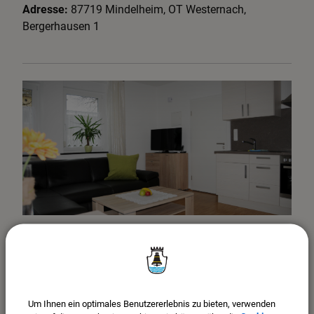
Adresse:
87719
Mindelheim
,
OT Westernach,
Bergerhausen
1
MINDELHEIM
Ferienwohnung Lehner
Moderne und umfangreich ausgestattete
Ferienwohnung
Um Ihnen ein optimales Benutzererlebnis zu bieten, verwenden