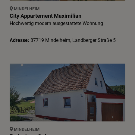
Service
MINDELHEIM
City Appartement Maximilian
Hochwertig modern ausgestattete Wohnung
Krippen & Museen
Adresse:
87719
Mindelheim
,
Landberger Straße
5
Kultur:
Bodendenkmalpflege
MINDELHEIM