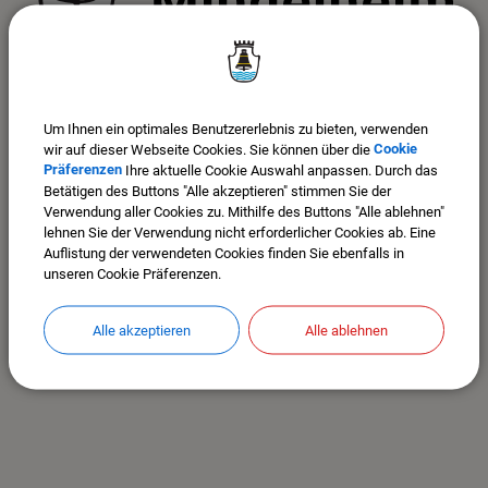
Stadt Mindelheim
Maximilianstr. 26
87719 Mindelheim
Um Ihnen ein optimales Benutzererlebnis zu bieten, verwenden
Im Stadtplan anzeigen >>>
wir auf dieser Webseite Cookies. Sie können über die
Cookie
Präferenzen
Ihre aktuelle Cookie Auswahl anpassen. Durch das
Tel. 08261-9915-0
Betätigen des Buttons "Alle akzeptieren" stimmen Sie der
Fax: 08261-9915-870
Verwendung aller Cookies zu. Mithilfe des Buttons "Alle ablehnen"
Mail: poststelle@mindelheim.de
lehnen Sie der Verwendung nicht erforderlicher Cookies ab. Eine
Sicheres Kontaktformular >>>
Auflistung der verwendeten Cookies finden Sie ebenfalls in
unseren Cookie Präferenzen.
Öffnungszeiten Rathaus:
Montag bis Freitag von 08.00 bis 12.30 Uhr
Alle akzeptieren
Alle ablehnen
Donnerstag zusätzlich 14.00 bis 18.00 Uhr