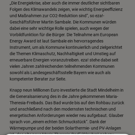
„Die Energiekrise, aber auch die immer deutlicher sichtbaren
Folgen des Klimawandels zeigen, wie wichtig Energieeffizienz
und Maßnahmen zur CO2-Reduktion sind“, so eza!-
Geschäftsführer Martin Sambale. Die Kommunen würden
dabei eine sehr wichtige Rolle spielen, auch wegen der
Vorbildfunktion für die Bürger. Die Teilnahme am European
Energy Award ist laut Sambale ein hervorragendes
Instrument, um als Kommune kontinuierlich und zielgerichtet
die Themen Klimaschutz, Nachhaltigkeit und Umstieg auf
erneuerbare Energien voranzutreiben. eza! stehe dabei seit
vielen Jahren zahlreichenden teilnehmenden Kommunen
sowohl als Landesgeschäftsstelle Bayern wie auch als
kompetenter Berater zur Seite.
Knapp neun Millionen Euro investierte die Stadt Mindelheim in
die Generalsanierung des in die Jahre gekommenen Maria-
Theresia-Freibads. Das Bad wurde bis auf den Rohbau zurück
und anschließend nach den modernsten technischen und
energetischen Anforderungen wieder neu aufgebaut. Glauber
sprach von „einem echten Schmuckstück“. Dank der
Wärmepumpe und der beiden Solarthermie- und PV-Anlagen
ist „das alte neue Maria-Theresia-Bad“ (Glauber) nahezu