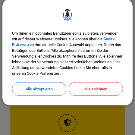
energieautark. Durch die energetische Sanierung werden die
CO2-Emissionen um 90 Prozent reduziert.
Mit diesem Vorzeigeprojekt und einer Reihe weiterer Vorhaben
erzielte die Stadt Mindelheim beim externen Audit 72,9 Prozent
Um Ihnen ein optimales Benutzererlebnis zu bieten, verwenden
aller möglichen Punkte – 20 Prozent mehr als noch vor vier
wir auf dieser Webseite Cookies. Sie können über die
Cookie
Jahren, als Mindelheim zum ersten Mal mit dem European
Präferenzen
Ihre aktuelle Cookie Auswahl anpassen. Durch das
Energy Award ausgezeichnet worden war.
Betätigen des Buttons "Alle akzeptieren" stimmen Sie der
Verwendung aller Cookies zu. Mithilfe des Buttons "Alle ablehnen"
Die Teilnahme am eea wird durch die Regierung von Schwaben
lehnen Sie der Verwendung nicht erforderlicher Cookies ab. Eine
im Rahmen der Förderung von Klimaschutzmaßnahmen der
Auflistung der verwendeten Cookies finden Sie ebenfalls in
Kommunen und anderer Körperschaften des öffentlichen
unseren Cookie Präferenzen.
Rechts (KlimR) gefördert, die Zuweisung erfolgt durch das
Bayerische Staatsministerium für Umwelt und
Alle akzeptieren
Alle ablehnen
Verbraucherschutz