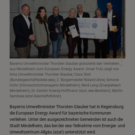
Klimaschutzpolitik
Klimagerecht leben
Katharina Tenberge-Holzer
Förderungen & Energieberatung
Landesamt für Umwelt
Bayerns Umweltminister Thorsten Glauber gratulierte den Vertretern
aus Mindelheim zum European Energy Award. Unser Foto zeigt von
links Umweltminister Thorsten Glauber, Clara Stoll
(Bundesgeschäftsstelle eea), 2. Bürgermeister Roland Ahne, Simone
Kühn (Klimaschutzmanagerin Mindelheim), René Lang (Energieteam
Mindelheim), Dr. Kerstin Koenig-Hoffmann (eza!, eea-Beraterin), Martin
Sambale (eza!-Geschäftsführer).
Bayerns Umweltminister Thorsten Glauber hat in Regensburg
die European Energy Award für bayerische Kommunen
verliehen. Unter den ausgezeichneten Gemeinden ist auch die
Stadt Mindelheim, das bei der eea-Teilnahme vom Energie- und
Umweltzentrum Allgäu (eza!) unterstützt wird.