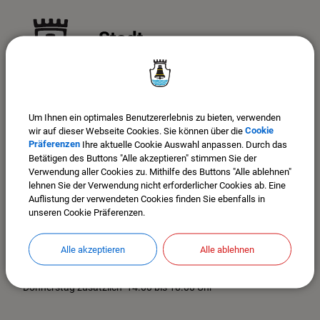
Stadt Mindelheim
Um Ihnen ein optimales Benutzererlebnis zu bieten, verwenden
Maximilianstr. 26
wir auf dieser Webseite Cookies. Sie können über die
Cookie
87719 Mindelheim
Präferenzen
Ihre aktuelle Cookie Auswahl anpassen. Durch das
Im Stadtplan anzeigen >>>
Betätigen des Buttons "Alle akzeptieren" stimmen Sie der
Verwendung aller Cookies zu. Mithilfe des Buttons "Alle ablehnen"
Tel. 08261-9915-0
lehnen Sie der Verwendung nicht erforderlicher Cookies ab. Eine
Fax: 08261-9915-870
Auflistung der verwendeten Cookies finden Sie ebenfalls in
Mail: poststelle@mindelheim.de
unseren Cookie Präferenzen.
Sicheres Kontaktformular >>>
Alle akzeptieren
Alle ablehnen
Öffnungszeiten Rathaus:
Montag bis Freitag von 08.00 bis 12.30 Uhr
Donnerstag zusätzlich 14.00 bis 18.00 Uhr