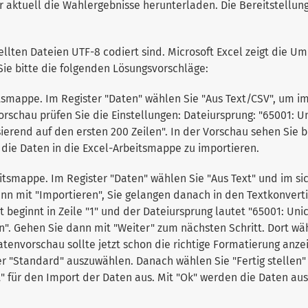
ktuell die Wahlergebnisse herunterladen. Die Bereitstellung e
ellten Dateien UTF-8 codiert sind. Microsoft Excel zeigt die Um
ie bitte die folgenden Lösungsvorschläge:
itsmappe. Im Register "Daten" wählen Sie "Aus Text/CSV", um i
rschau prüfen Sie die Einstellungen: Dateiursprung: "65001: U
rend auf den ersten 200 Zeilen". In der Vorschau sehen Sie ber
die Daten in die Excel-Arbeitsmappe zu importieren.
eitsmappe. Im Register "Daten" wählen Sie "Aus Text" und im s
nn mit "Importieren", Sie gelangen danach in den Textkonverti
 beginnt in Zeile "1" und der Dateiursprung lautet "65001: Unic
n". Gehen Sie dann mit "Weiter" zum nächsten Schritt. Dort wä
atenvorschau sollte jetzt schon die richtige Formatierung anze
hier "Standard" auszuwählen. Danach wählen Sie "Fertig stell
t" für den Import der Daten aus. Mit "Ok" werden die Daten au