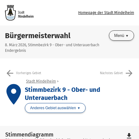
Homepage der Stadt Mindelheim
Bürgermeisterwahl
Menü
8. März 2026, Stimmbezirk 9 - Ober- und Unterauerbach
Endergebnis
arrow_back
arrow_forward
Vorheriges Gebiet
Nächstes Gebiet
Stadt Mindelheim
place
Stimmbezirk 9 - Ober- und
Unterauerbach
Anderes Gebiet auswählen
Stimmendiagramm
file_download