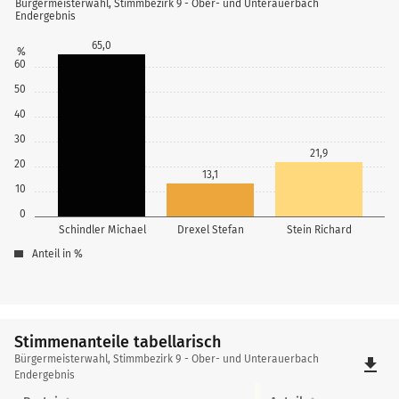
Bürgermeisterwahl, Stimmbezirk 9 - Ober- und Unterauerbach
Endergebnis
65,0
%
60
50
40
30
21,9
20
13,1
10
0
Schindler Michael
Drexel Stefan
Stein Richard
Anteil in %
Stimmenanteile tabellarisch
Stimmenanteile
Bürgermeisterwahl, Stimmbezirk 9 - Ober- und Unterauerbach
file_download
tabellarisch
Endergebnis