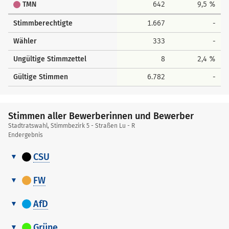
TMN
642
9,5 %
Stimmberechtigte
1.667
-
Wähler
333
-
Ungültige Stimmzettel
8
2,4 %
Gültige Stimmen
6.782
-
Stimmen aller Bewerberinnen und Bewerber
Stadtratswahl, Stimmbezirk 5 - Straßen Lu - R
Endergebnis
CSU
Stimmen
Nr.
Name, Vorname
Stimmen
aller
FW
Bewerberinnen
Stimmen
1
Walter Christof
79
und
Nr.
Name, Vorname
Stimmen
aller
AfD
Bewerber
Bewerberinnen
2
Steber Claudia
59
Stimmen
1
Drexel Stefan
116
und
Nr.
Name, Vorname
Stimmen
aller
Grüne
3
Streitel Wolfgang
97