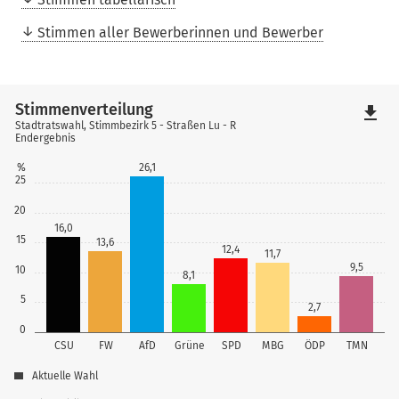
Stimmen aller Bewerberinnen und Bewerber
Stimmenverteilung
file_download
Stadtratswahl, Stimmbezirk 5 - Straßen Lu - R
Endergebnis
%
26,1
25
20
16,0
15
13,6
12,4
11,7
9,5
10
8,1
5
2,7
0
CSU
FW
AfD
Grüne
SPD
MBG
ÖDP
TMN
Aktuelle Wahl