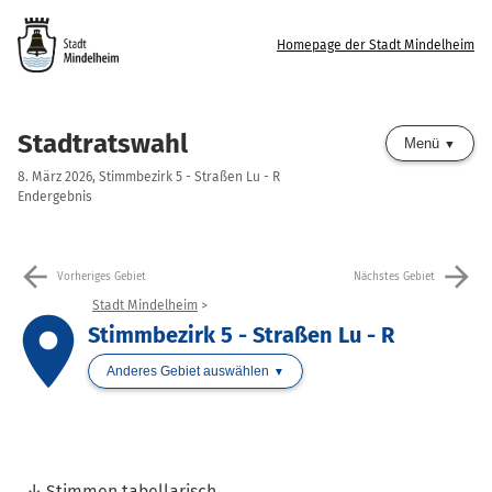
Homepage der Stadt Mindelheim
Stadtratswahl
Menü
8. März 2026, Stimmbezirk 5 - Straßen Lu - R
Endergebnis
arrow_back
arrow_forward
Vorheriges Gebiet
Nächstes Gebiet
Stadt Mindelheim
place
Stimmbezirk 5 - Straßen Lu - R
Anderes Gebiet auswählen
Stimmen tabellarisch