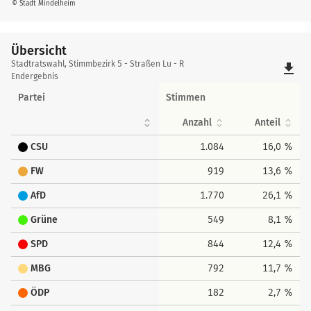
© Stadt Mindelheim
Übersicht
Übersicht
Stadtratswahl, Stimmbezirk 5 - Straßen Lu - R
file_download
Endergebnis
Partei
Stimmen
Anzahl
Anteil
CSU
1.084
16,0 %
FW
919
13,6 %
AfD
1.770
26,1 %
Grüne
549
8,1 %
SPD
844
12,4 %
MBG
792
11,7 %
ÖDP
182
2,7 %