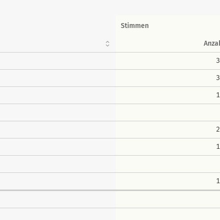
Stimmen
Anza
3
3
1
2
1
1