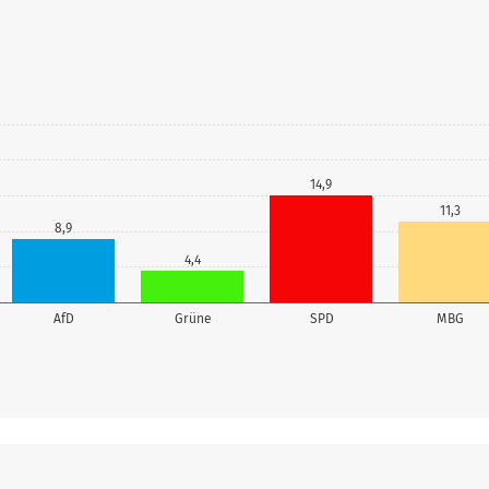
14,9
11,3
8,9
4,4
AfD
Grüne
SPD
MBG