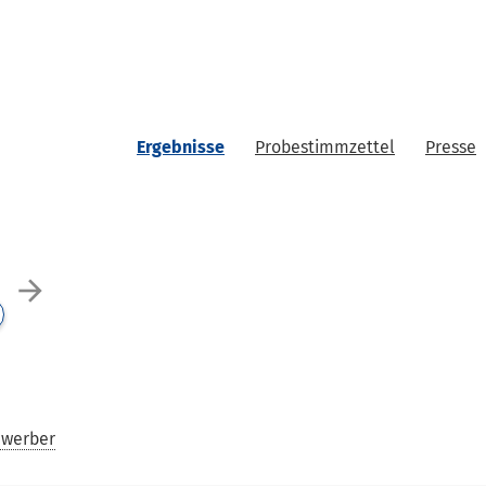
Ergebnisse
Probestimmzettel
Presse
arrow_forward
ewerber