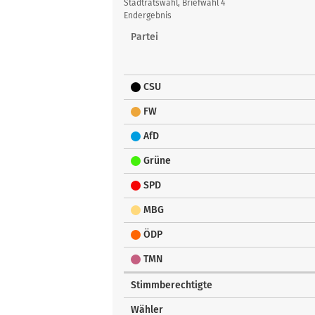
Übersicht
Stadtratswahl, Briefwahl 4
Endergebnis
Partei
CSU
FW
AfD
Grüne
SPD
MBG
ÖDP
TMN
Stimmberechtigte
Wähler