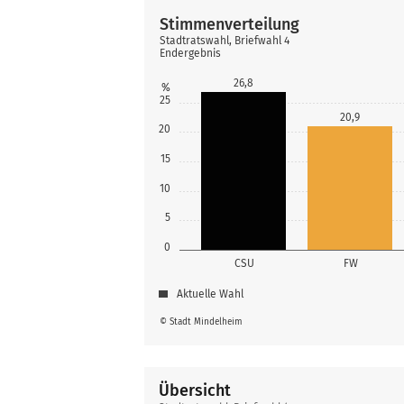
Stimmenverteilung
Stadtratswahl, Briefwahl 4
Endergebnis
26,8
%
25
20,9
20
15
10
5
0
CSU
FW
Aktuelle Wahl
© Stadt Mindelheim
Übersicht