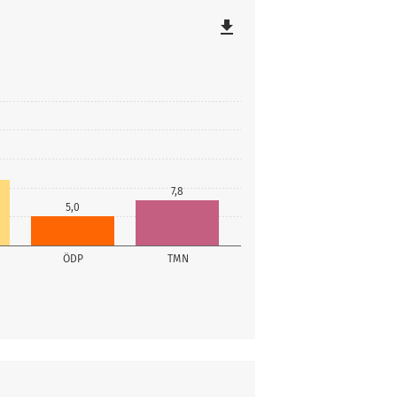
file_download
7,8
5,0
ÖDP
TMN