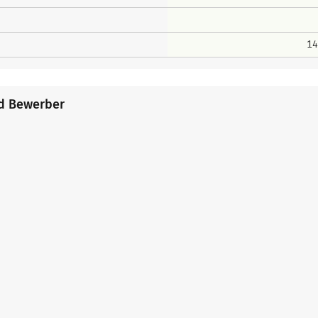
14
nd Bewerber
ame
n
name
g
mar
ristian
ame
rian
red
ohann
it
me