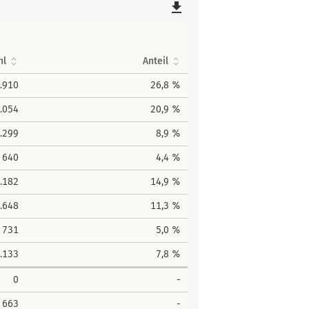
file_download
hl
Anteil
.910
26,8 %
.054
20,9 %
.299
8,9 %
640
4,4 %
.182
14,9 %
.648
11,3 %
731
5,0 %
.133
7,8 %
0
-
663
-