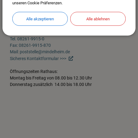
unseren Cookie Präferenzen.
Stadt Mindelheim
Maximilianstr. 26
Alle akzeptieren
Alle ablehnen
87719 Mindelheim
Im Stadtplan anzeigen >>>
Tel. 08261-9915-0
Fax: 08261-9915-870
Mail: poststelle@mindelheim.de
Sicheres Kontaktformular >>>
Öffnungszeiten Rathaus:
Montag bis Freitag von 08.00 bis 12.30 Uhr
Donnerstag zusätzlich 14.00 bis 18.00 Uhr