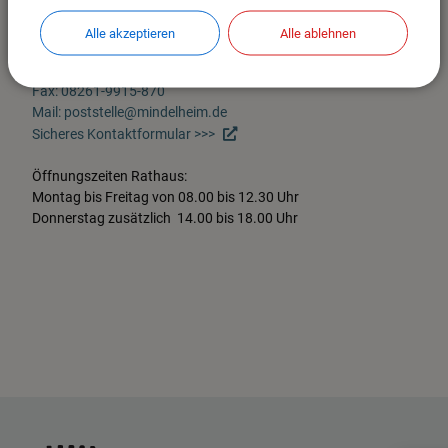
87719 Mindelheim
Im Stadtplan anzeigen >>>
Alle akzeptieren
Alle ablehnen
Tel. 08261-9915-0
Fax: 08261-9915-870
Mail: poststelle@mindelheim.de
Sicheres Kontaktformular >>>
Öffnungszeiten Rathaus:
Montag bis Freitag von 08.00 bis 12.30 Uhr
Donnerstag zusätzlich 14.00 bis 18.00 Uhr