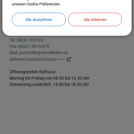
unseren Cookie Präferenzen.
Stadt Mindelheim
Maximilianstr. 26
Alle akzeptieren
Alle ablehnen
87719 Mindelheim
Im Stadtplan anzeigen >>>
Tel. 08261-9915-0
Fax: 08261-9915-870
Mail: poststelle@mindelheim.de
Sicheres Kontaktformular >>>
Öffnungszeiten Rathaus:
Montag bis Freitag von 08.00 bis 12.30 Uhr
Donnerstag zusätzlich 14.00 bis 18.00 Uhr