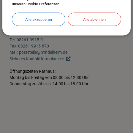
unseren Cookie Präferenzen.
Stadt Mindelheim
Maximilianstr. 26
Alle akzeptieren
Alle ablehnen
87719 Mindelheim
Im Stadtplan anzeigen >>>
Tel. 08261-9915-0
Fax: 08261-9915-870
Mail: poststelle@mindelheim.de
Sicheres Kontaktformular >>>
Öffnungszeiten Rathaus:
Montag bis Freitag von 08.00 bis 12.30 Uhr
Donnerstag zusätzlich 14.00 bis 18.00 Uhr