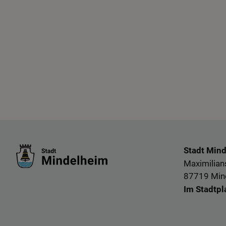
Stadt Min
Maximilians
87719 Min
Im Stadtpl