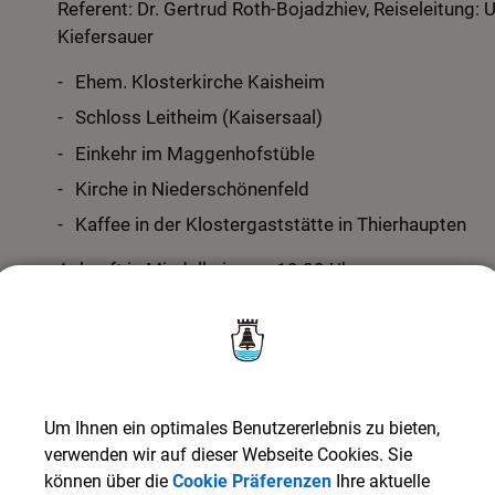
Referent: Dr. Gertrud Roth-Bojadzhiev, Reiseleitung: 
Kiefersauer
Ehem. Klosterkirche Kaisheim
Schloss Leitheim (Kaisersaal)
Einkehr im Maggenhofstüble
Kirche in Niederschönenfeld
Kaffee in der Klostergaststätte in Thierhaupten
Ankunft in Mindelheim ca. 19:00 Uhr
Anmeldung: Tel.
08261 22213
oder
keb.ua@bist
Um Ihnen ein optimales Benutzererlebnis zu bieten,
verwenden wir auf dieser Webseite Cookies. Sie
Termine
können über die
Cookie Präferenzen
Ihre aktuelle