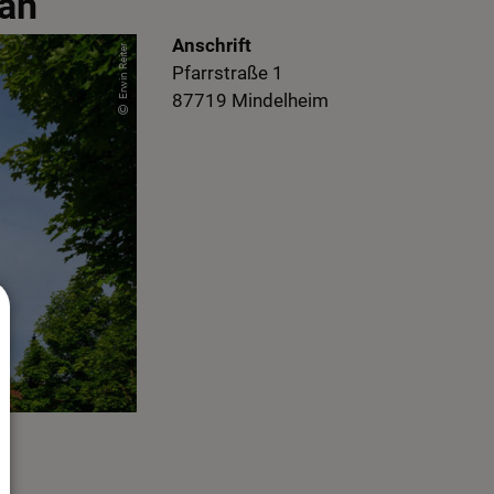
han
Anschrift
Erwin Reiter
Pfarrstraße
1
87719
Mindelheim