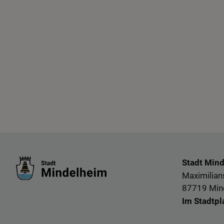
Stadt Min
Maximilians
87719 Min
Im Stadtpl