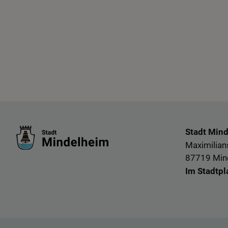
Stadt Min
Maximilians
87719 Min
Im Stadtpl